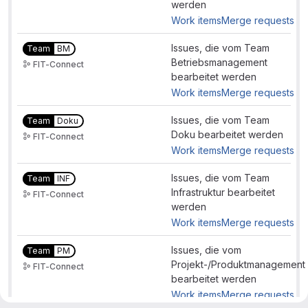
werden
Work items
Merge requests
Issues, die vom Team
Team
BM
Betriebsmanagement
FIT-Connect
bearbeitet werden
Work items
Merge requests
Issues, die vom Team
Team
Doku
Doku bearbeitet werden
FIT-Connect
Work items
Merge requests
Issues, die vom Team
Team
INF
Infrastruktur bearbeitet
FIT-Connect
werden
Work items
Merge requests
Issues, die vom
Team
PM
Projekt-/Produktmanagement
FIT-Connect
bearbeitet werden
Work items
Merge requests