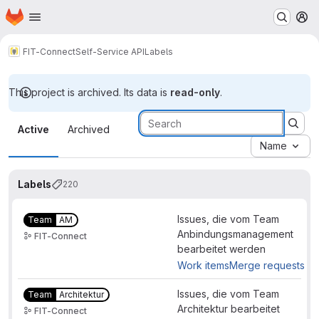
Homepage
Skip to main content
M
FIT-Connect
Self-Service API
Labels
This project is archived. Its data is
read-only
.
Labels
Active
Archived
Name
Labels
220
Issues, die vom Team
Team
AM
Anbindungsmanagement
FIT-Connect
bearbeitet werden
Work items
Merge requests
Issues, die vom Team
Team
Architektur
Architektur bearbeitet
FIT-Connect