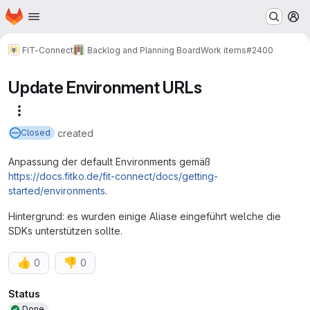
Homepage
Skip to main content
M
FIT-Connect
Backlog and Planning Board
Work items
#2400
Update Environment URLs
More actions
created
Closed
Anpassung der default Environments gemäß
https://docs.fitko.de/fit-connect/docs/getting-
started/environments
.
Hintergrund: es wurden einige Aliase eingeführt welche die
SDKs unterstützen sollte.
👍
👎
0
0
Attributes
Status
Done